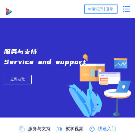
首
|
申请试用
登录
页
产
品
客
服务与支持
与
户
服
Service and support
方
案
务
关
立即获取
案
例
与
于
资
支
我
讯
持
们
与
服务与支持
教学视频
快速入门
活