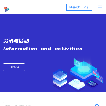
首
|
申请试用
登录
页
产
品
客
资讯与活动
与
户
服
Information and activities
方
案
务
关
案
例
与
于
资
立即获取
支
我
讯
持
们
与
活