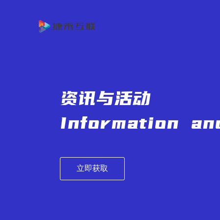
首
页
产
品
客
与
户
服
资讯与活动
方
案
务
关
Information and
案
例
与
于
资
支
我
讯
立即获取
持
们
与
活