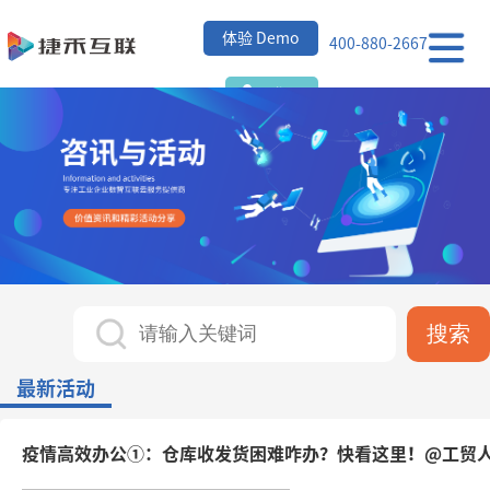
首
体验 Demo
400-880-2667
页
ERP
登录
功
行
能
业
关
简
案
于
活
介
例
捷
动
搜索
禾
资
最新活动
讯
疫情高效办公①：仓库收发货困难咋办？快看这里！@工贸