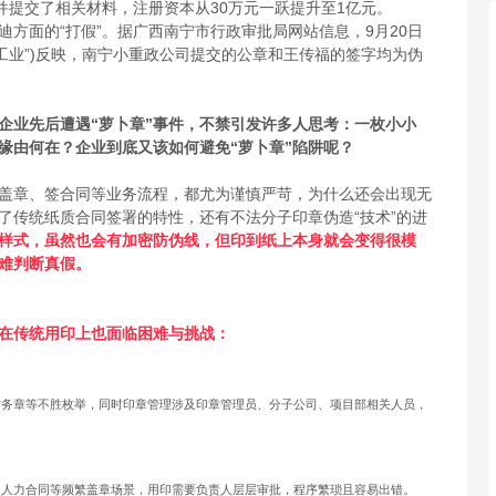
并提交了相关材料，注册资本从30万元一跃提升至1亿元。
方面的“打假”。据广西南宁市行政审批局网站信息，9月20日
工业”)反映，南宁小重政公司提交的公章和王传福的签字均为伪
企业先后遭遇“萝卜章”事件，不禁引发许多人思考：一枚小小
中缘由何在？企业到底又该如何避免“萝卜章”陷阱呢？
盖章、签合同等业务流程，都尤为谨慎严苛，为什么还会出现无
了传统纸质合同签署的特性，还有不法分子印章伪造“技术”的进
样式，虽然也会有加密防伪线，但印到纸上本身就会变得很模
难判断真假。
业在传统用印上也面临困难与挑战：
财务章等不胜枚举，同时印章管理涉及印章管理员、分子公司、项目部相关人员，
、人力合同等频繁盖章场景，用印需要负责人层层审批，程序繁琐且容易出错。