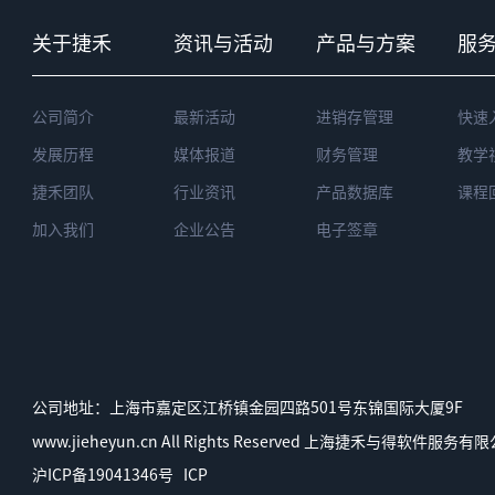
关于捷禾
资讯与活动
产品与方案
服
公司简介
最新活动
进销存管理
快速
发展历程
媒体报道
财务管理
教学
捷禾团队
行业资讯
产品数据库
课程
加入我们
企业公告
电子签章
公司地址：上海市嘉定区江桥镇金园四路501号东锦国际大厦9F
www.jieheyun.cn All Rights Reserved 上海捷禾与得软件服
沪ICP备19041346号
ICP