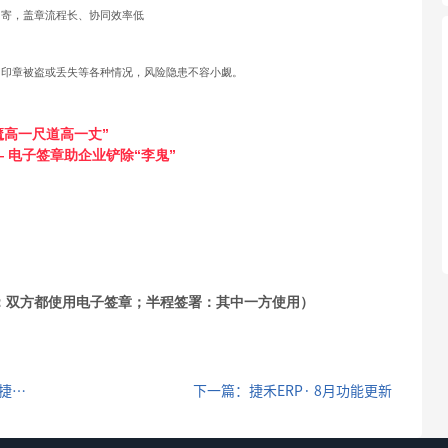
回寄，盖章流程长、协同效率低
、印章被盗或丢失等各种情况，风险隐患不容小觑。
魔高一尺道高一丈”
— 电子签章助企业铲除“李鬼”
：双方都使用电子签章；半程签署：其中一方使用）
上一篇：让中小企业叫苦不迭的“承兑汇票”，捷禾ERP帮您管理！
下一篇：捷禾ERP· 8月功能更新