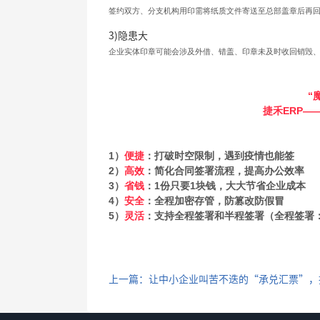
签约双方、分支机构用印需将纸质文件寄送至总部盖章后再
3)隐患大
企业实体印章可能会涉及外借、错盖、印章未及时收回销毁
“
捷禾ERP—
1）
便捷
：打破时空限制，遇到疫情也能签
2）
高效
：简化合同签署流程，提高办公效率
3）
省钱
：1份只要1块钱，大大节省企业成本
4）
安全
：全程加密存管，防篡改防假冒
5）
灵活
：支持全程签署和半程签署（全程签署