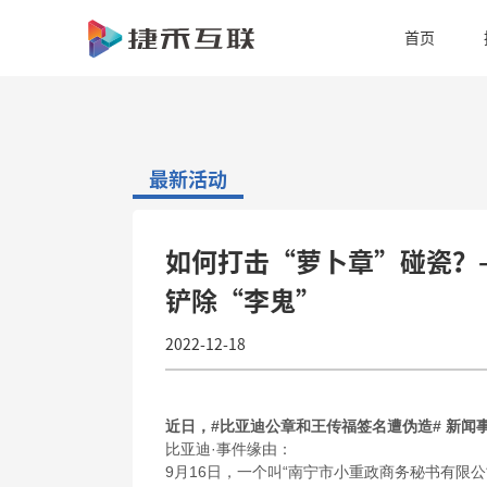
首
首页
页
ERP
功
行
最新活动
能
业
关
简
案
于
活
如何打击“萝卜章”碰瓷？—
铲除“李鬼”
介
例
捷
动
2022-12-18
禾
资
讯
近日，#比亚迪公章和王传福签名遭伪造# 新闻
比亚迪·事件缘由：
9月16日，一个叫“南宁市小重政商务秘书有限公