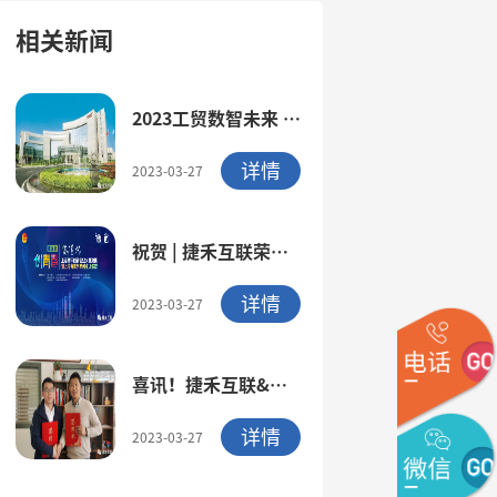
相关新闻
2023工贸数智未来 |
捷禾&科华战略合作
详情
2023-03-27
祝贺 | 捷禾互联荣
获“临港杯”第九
详情
2023-03-27
届“创青春”上海青
年创新创业大赛二等
喜讯！捷禾互联&上
奖！
海首如达成战略合作
详情
2023-03-27
| 共同推动工业企业