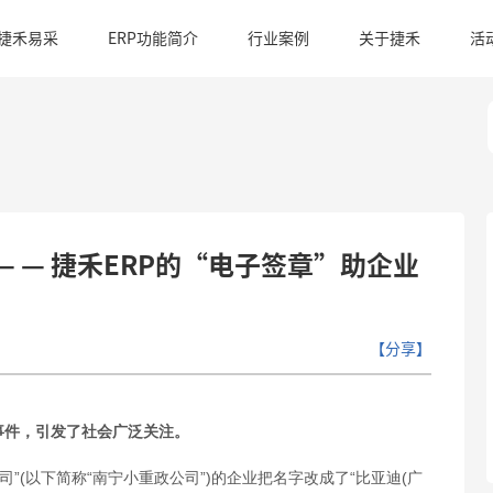
捷禾易采
ERP功能简介
行业案例
关于捷禾
活
 — 捷禾ERP的“电子签章”助企业
【分享】
事件，引发了社会广泛关注。
司”(以下简称“南宁小重政公司”)的企业把名字改成了“比亚迪(广