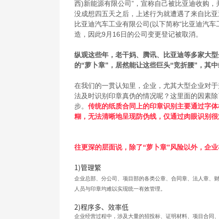
西)新能源有限公司”，宣称自己被比亚迪收购，
没成想四五天之后，上述行为就遭遇了来自比亚迪
比亚迪汽车工业有限公司(以下简称“比亚迪汽车
造，因此9月16日的公司变更登记被取消。
纵观这些年，老干妈、腾讯、比亚迪等多家大型
的“萝卜章”，居然能让这些巨头“竞折腰”，其
在我们的一贯认知里，企业，尤其大型企业对于
法及时识别印章真伪的情况呢？这里面的因素除
步。
传统的纸质合同上的印章识别主要通过字体
糊，无法清晰地呈现防伪线，仅通过肉眼识别很
往更深的层面说，除了“萝卜章”风险以外，企
1)管理繁
企业总部、分公司、项目部的各类公章、合同章、法人章、
人员与印章均难以实现统一有效管理。
2)程序多、效率低
企业经营过程中，涉及大量的招投标、证明材料、项目合同